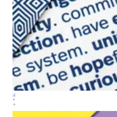
→
←
→